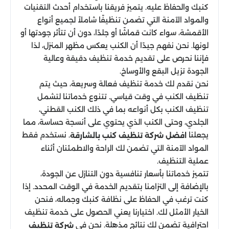
كنبك والحفاظ عليه. يتميز فريقنا باستخدام أحدث التقنيات
والمواد الآمنة التي تضمن تنظيفًا شاملاً لجميع أنواع
الأقمشة، سواء كانت قماشًا أو جلدًا، دون أن تتأثر جودتها أو
لونها. نحن نفهم جيدًا أن الكنب يعكس مظهر المنزل، لذا
فإننا نحرص على تقديم خدمة تنظيف دقيقة وعالية
الجودة تزيل البقع والأوساخ.
نحن نقدم لك خدمة تنظيف فعالة وسريعة، حيث يتم
تنظيف الكنب في وقت قياسي. تتنوع خدماتنا لتشمل
تنظيف الكنب بكل أنواعه بما في ذلك الكنب القطني،
الجلدي، وحتى الكنب الذي يحتوي على أنسجة حساسة، مما
يجعلنا
. نستخدم فقط
افضل شركة تنظيف كنب بالشارقة
المواد الآمنة التي تضمن لك الراحة والاطمئنان أثناء
عملية التنظيف.
تتميز خدماتنا بأسعار تنافسية دون التنازل عن الجودة،
بالإضافة إلى التزامنا بتقديم الخدمة في الوقت المحدد. إذا
كنت ترغب في الحفاظ على نظافة كنبك وجماله، فنحن
الخيار الأمثل لك. اختيارنا يعني الحصول على خدمة تنظيف
احترافية تضمن لك نتائج مذهلة. نحن في
شركة تنظيف