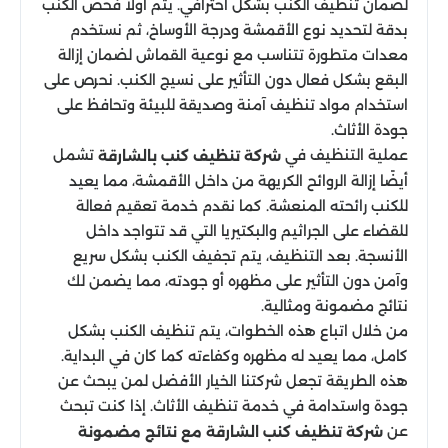
لضمان تنظيف الكنب بشكل احترافي. يتم أولاً فحص الكنب
بدقة لتحديد نوع الأقمشة ودرجة الأوساخ، ثم نستخدم
معدات متطورة تتناسب مع نوعية القماش لضمان إزالة
البقع بشكل فعال دون التأثير على نسيج الكنب. نحرص على
استخدام مواد تنظيف آمنة وصديقة للبيئة وتحافظ على
جودة الأثاث.
عملية التنظيف في
تشمل
شركة تنظيف كنب بالشارقة
أيضًا إزالة الروائح الكريهة من داخل الأقمشة، مما يعيد
للكنب رائحته المنعشة. كما نقدم خدمة تعقيم فعالة
للقضاء على الجراثيم والبكتيريا التي قد تتواجد داخل
الأنسجة. بعد التنظيف، يتم تجفيف الكنب بشكل سريع
وآمن دون التأثير على مظهره أو جودته، مما يضمن لك
نتائج مضمونة ومثالية.
من خلال اتباع هذه الخطوات، يتم تنظيف الكنب بشكل
كامل، مما يعيد له مظهره وكفاءته كما كان في البداية.
هذه الطريقة تجعل شركتنا الخيار الأفضل لمن يبحث عن
جودة واستدامة في خدمة تنظيف الأثاث. إذا كنت تبحث
عن
شركة تنظيف كنب الشارقة مع نتائج مضمونة