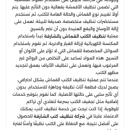
التي تضمن تنظيف الأقمشة بفعالية دون التأثير عليها. يتم
أولاً تقييم نوع القماش والحالة العامة للكنب، ثم نستخدم
مستحضرات تنظيف متخصصة، صديقة للبيئة، تعمل على
إزالة الأوساخ والبقع العنيدة دون أن تضر بالنسيج.
عملية
تبدأ باستخدام
تنظيف الكنب القماش بالشارقة
المكنسة الكهربائية لإزالة الغبار والاتربة، ثم نقوم باستخدام
السوائل المخصصة للقماش التي لا تؤثر على الألوان أو
النسيج. هذه المواد تساعد على التخلص من الروائح غير
المرغوب فيها، وتعمل على تنظيف الألياف بعمق لتجديد
مظهر الكنب.
عندما تتم عملية تنظيف الكنب القماش بشكل احترافي،
يصبح لديك قطعة أثاث نظيفة وجاهزة للاستخدام، بدون
أي تأثير سلبي على حالتها الأصلية. كما نقوم بتوفير خدمات
إضافية مثل تجفيف الكنب بسرعة لتفادي أي تراكم
للرطوبة. إذا كنت تبحث عن خدمة تنظيف كنب، يمكنك
الاعتماد علينا في
للحصول
شركة تنظيف كنب الشارقة
على أفضل نتيجة، مع الحفاظ على الكنب نظيفًا وآمنًا لفترة