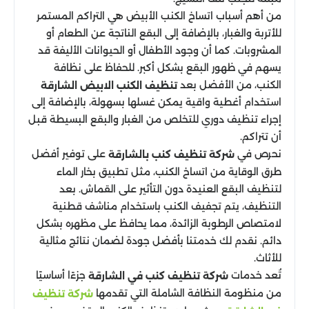
من أهم أسباب اتساخ الكنب الأبيض هي التراكم المستمر
للأتربة والغبار، بالإضافة إلى البقع الناتجة عن الطعام أو
المشروبات. كما أن وجود الأطفال أو الحيوانات الأليفة قد
يسهم في ظهور البقع بشكل أكبر. للحفاظ على نظافة
الكنب، من الأفضل بعد
تنظيف الكنب الابيض الشارقة
استخدام أغطية واقية يمكن غسلها بسهولة، بالإضافة إلى
إجراء تنظيف دوري للتخلص من الغبار والبقع البسيطة قبل
أن تتراكم.
نحرص في
على توفير أفضل
شركة تنظيف كنب بالشارقة
طرق الوقاية من اتساخ الكنب، مثل تطبيق بخار الماء
لتنظيف البقع العنيدة دون التأثير على القماش. بعد
التنظيف، يتم تجفيف الكنب باستخدام مناشف قطنية
لامتصاص الرطوبة الزائدة، مما يحافظ على مظهره بشكل
دائم. نقدم لك خدمتنا بأفضل جودة لضمان نتائج مثالية
للأثاث.
تُعد خدمات
جزءًا أساسيًا
شركة تنظيف كنب في الشارقة
من منظومة النظافة الشاملة التي تقدمها
شركة تنظيف