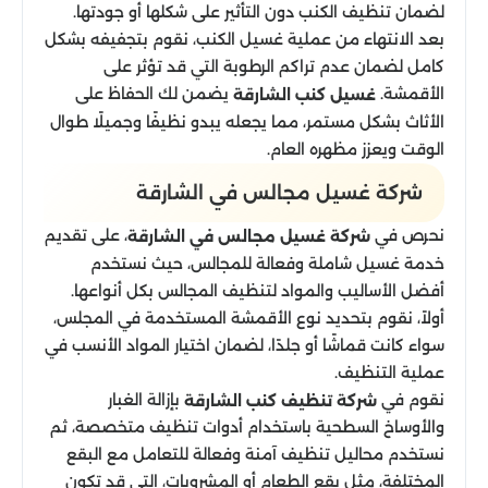
لضمان تنظيف الكنب دون التأثير على شكلها أو جودتها.
بعد الانتهاء من عملية غسيل الكنب، نقوم بتجفيفه بشكل
كامل لضمان عدم تراكم الرطوبة التي قد تؤثر على
الأقمشة.
يضمن لك الحفاظ على
غسيل كنب الشارقة
الأثاث بشكل مستمر، مما يجعله يبدو نظيفًا وجميلًا طوال
الوقت ويعزز مظهره العام.
شركة غسيل مجالس في الشارقة
نحرص في
، على تقديم
شركة غسيل مجالس في الشارقة
خدمة غسيل شاملة وفعالة للمجالس، حيث نستخدم
أفضل الأساليب والمواد لتنظيف المجالس بكل أنواعها.
أولاً، نقوم بتحديد نوع الأقمشة المستخدمة في المجلس،
سواء كانت قماشًا أو جلدًا، لضمان اختيار المواد الأنسب في
عملية التنظيف.
نقوم في
بإزالة الغبار
شركة تنظيف كنب الشارقة
والأوساخ السطحية باستخدام أدوات تنظيف متخصصة، ثم
نستخدم محاليل تنظيف آمنة وفعالة للتعامل مع البقع
المختلفة، مثل بقع الطعام أو المشروبات، التي قد تكون