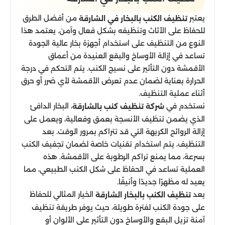
يعتبر
من أفضل الطرق
تنظيف الكنب بالبخار في الشارقة
للحفاظ على الأثاث وتنظيفه بشكل فعال وآمن. يعتمد هذا
النوع من التنظيف على استخدام أجهزة بخار عالية الجودة
تساعد في إزالة الأوساخ والبقع العنيدة من أعماق
الأقمشة دون التأثير على نسيج الكنب. يتم التحكم في درجة
الحرارة بعناية لضمان عدم تعرض الأقمشة لأي ضرر أو حرق
أثناء عملية التنظيف.
نستخدم في
، البخار الدافئ
شركة تنظيف كنب بالشارقة
الذي يضمن تنظيف الأنسجة بعمق وفعالية، ويعمل على
إزالة الروائح الكريهة التي قد تتراكم بمرور الوقت. بعد
التنظيف، يتم استخدام تقنيات خاصة لضمان تجفيف الكنب
بسرعة، مما يمنع تراكم الرطوبة على الأقمشة. هذه
العملية تساعد في الحفاظ على شكل الكنب الطبيعي، مما
يعيد له مظهرًا جديدًا وأنيقًا.
يعد
الخيار المثالي للحفاظ
تنظيف الكنب بالبخار الشارقة
على جودة الكنب لفترة طويلة، حيث يوفر طريقة تنظيف
آمنة تزيل البقع والأوساخ دون التأثير على الألوان أو