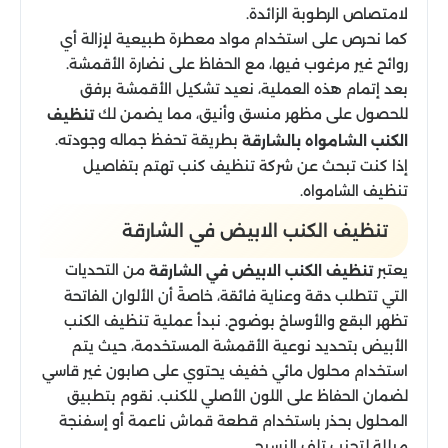
لامتصاص الرطوبة الزائدة.
كما نحرص على استخدام مواد معطرة طبيعية لإزالة أي
روائح غير مرغوب فيها، مع الحفاظ على نضارة الأقمشة.
بعد إتمام هذه العملية، نعيد تشكيل الأقمشة برفق
للحصول على مظهر منسق وأنيق، مما يضمن لك
تنظيف
بطريقة تحفظ جماله وجودته.
الكنب الشامواه بالشارقة
إذا كنت تبحث عن شركة تنظيف كنب تهتم بتفاصيل
تنظيف الشامواه.
تنظيف الكنب الابيض​ في الشارقة
يعتبر
من التحديات
تنظيف الكنب الابيض في الشارقة
التي تتطلب دقة وعناية فائقة، خاصةً أن الألوان الفاتحة
تظهر البقع والأوساخ بوضوح. نبدأ عملية تنظيف الكنب
الأبيض بتحديد نوعية الأقمشة المستخدمة، حيث يتم
استخدام محلول مائي خفيف يحتوي على صابون غير قاسي
لضمان الحفاظ على اللون الأصلي للكنب. نقوم بتطبيق
المحلول بحذر باستخدام قطعة قماش ناعمة أو إسفنجة
مبللة لتجنب تلف النسيج.