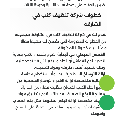
يضمن الحفاظ على صحة أفراد الأسرة وجودة الأثاث.
خطوات شركة تنظيف كنب في
الشارقة
نقدم لك في
، مجموعة
شركة تنظيف كنب في الشارقة
من الخطوات المدروسة التي تضمن لك تنظيفًا فعالًا
وآمنًا. إليك خطواتنا الموثوقة:
: في البداية، نقوم بفحص الكنب بعناية
الفحص المبدئي
لتحديد نوع القماش أو الجلد والبقع التي قد توجد عليه،
وذلك لتحديد أفضل طريقة ومواد لتنظيفه.
: نبدأ أولًا باستخدام مكنسة
إزالة الأوساخ السطحية
كهربائية متخصصة لإزالة الغبار والأوساخ السطحية من
جميع أنحاء الكنب، لضمان تنظيف فعّال من البداية.
: بعد ذلك، نقوم بتطبيق مواد
معالجة البقع الصعبة
تنظيف مخصصة لإزالة البقع المتنوعة مثل بقع الطعام،
المشروبات أو الزيت، مما يساعد في الحفاظ على النسيج
ونعومته.