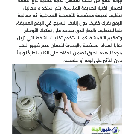
لإزالة البقع من الكنب القماش، بدايةً بتحديد نوع البقعة
لضمان اختيار الطريقة المناسبة. يتم استخدام محاليل
تنظيف لطيفة مخصّصة للأقمشة القماشية، ثم معالجة
البقع بفرك خفيف دون إتلاف النسيج. في البقع العميقة،
نلجأ للتنظيف بالبخار الذي يساعد على تفكيك الأوساخ
وتعقيم الأقمشة. كما نستخدم تقنيات الشفط التي تزيل
بقايا المواد المنظفة والرطوبة لضمان عدم ظهور البقع
مجددًا. هذه الطرق تضمن الحفاظ على الكنب نظيفًا وآمنًا
دون التأثير على لونه أو ملمسه.