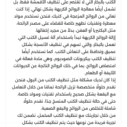
الكنب بالبخار التي لا تقتصر على تنظيف الأقمشة فقط، بل
تشمل أيضًا معالجة الروائح الكريهة بشكل نهائي. إذا كنت
تعاني من الروائح المزعجة في كنبك، فنحن نستخدم مواد
معطرة وتقنيات تطهير خاصة للقضاء على مصدر الرائحة،
مثل البكتيريا أو العفن، بدلاً من مجرد إخفائها.
إزالة الروائح الكريهة تبدأ باستخدام آلة غسيل الكنب التي
تعمل بالبخار، والتي تسهم في تنظيف الأنسجة بشكل
عميق وتحافظ على انتعاش الكنب. كما نستخدم أيضًا
تنظيف الكنب بيكربونات الصوديوم، وهي مادة فعالة في
امتصاص الروائح، بما في ذلك الروائح الناتجة عن الحيوانات
الأليفة أو الطعام.
إذا كان لديك مشكلة مثل تنظيف الكنب من البول، فنحن
نقدم حلولًا متخصصة تزيل الرائحة تمامًا من خلال التعامل
مع البقعة بشكل صحيح باستخدام تقنيات ومواد خاصة.
حتى في حالة تنظيف الكنب المتسخ جدًا، نقدم حلولًا
شاملة للتخلص من الروائح والبقع الصعبة.
من خلال تجاربتك مع تنظيف الكنب المخمل، نضمن لك
تجربة فريدة من نوعها حيث يتم تنظيف الكنب بشكل