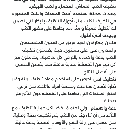
تنظيف الكنب القماش، المخمل، والكنب الأبيض.
: نستخدم أحدث المعدات والآلات المتطورة
معدات حديثة
في تنظيف الكنب، مثل أجهزة التنظيف بالبخار التي تضمن
لك تنظيفًا عميقًا وآمنًا، مما يحافظ على مظهر الكنب
وجودته لفترة أطول.
: لدينا فريق من الفنيين المتخصصين
فنيين محترفين
والمدربين على أعلى مستوى، حيث يضمنون تنظيف
الكنب بدقة واهتمام بالغ في كل تفاصيله. يتعاملون مع
كل نوع من الأقمشة بعناية فائقة، مما يضمن الحصول
على أفضل النتائج.
: نحرص على استخدام مواد تنظيف آمنة وغير
تنظيف آمن
ضارة لضمان سلامتك وسلامة أفراد عائلتك. نحن نراعي
اختيار المنتجات التي تحافظ على الأقمشة دون التأثير على
صحتك.
: نولي اهتمامًا خاصًا لكل عملية تنظيف، مع
دقة واهتمام
التأكد من أن كل جزء من الكنب يتم تنظيفه بدقة وعناية.
نحن نعمل على إزالة البقع والأوساخ الصعبة بدقة عالية.