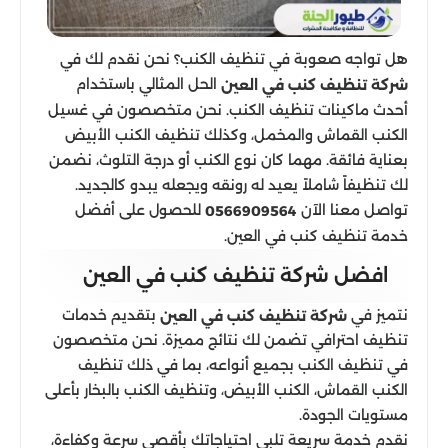
هل تواجه صعوبة في تنظيف الكنب؟ نحن نقدم لك في
الحل المثالي باستخدام
شركة تنظيف كنب في العين
أحدث ماكينات تنظيف الكنب. نحن متخصصون في غسيل
الكنب القماش والمخمل، وكذلك تنظيف الكنب الأبيض
بعناية فائقة. مهما كان نوع الكنب أو درجة التلوث، نضمن
لك تنظيفاً شاملاً يعيد له رونقه ويجعله يبدو كالجديد.
تواصل معنا الآن
للحصول على أفضل
0566909564
خدمة تنظيف كنب في العين.
افضل شركة تنظيف كنب في العين
نتميز في
بتقديم خدمات
شركة تنظيف كنب في العين
تنظيف احترافي تضمن لك نتائج مميزة. نحن متخصصون
في تنظيف الكنب بجميع أنواعه، بما في ذلك تنظيف
الكنب القماش، الكنب الأبيض، وتنظيف الكنب بالبخار بأعلى
مستويات الجودة.
نقدم خدمة سريعة تلبي احتياجاتك بأقصى سرعة وكفاءة،