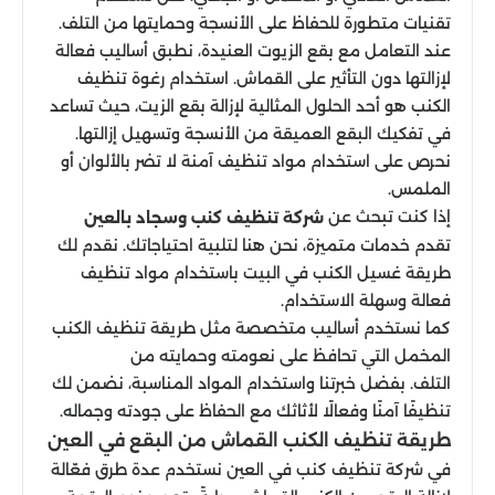
تقنيات متطورة للحفاظ على الأنسجة وحمايتها من التلف.
عند التعامل مع بقع الزيوت العنيدة، نطبق أساليب فعالة
لإزالتها دون التأثير على القماش. استخدام رغوة تنظيف
الكنب هو أحد الحلول المثالية لإزالة بقع الزيت، حيث تساعد
في تفكيك البقع العميقة من الأنسجة وتسهيل إزالتها.
نحرص على استخدام مواد تنظيف آمنة لا تضر بالألوان أو
الملمس.
إذا كنت تبحث عن
شركة تنظيف كنب وسجاد بالعين
تقدم خدمات متميزة، نحن هنا لتلبية احتياجاتك. نقدم لك
طريقة غسيل الكنب في البيت باستخدام مواد تنظيف
فعالة وسهلة الاستخدام.
كما نستخدم أساليب متخصصة مثل طريقة تنظيف الكنب
المخمل التي تحافظ على نعومته وحمايته من
التلف. بفضل خبرتنا واستخدام المواد المناسبة، نضمن لك
تنظيفًا آمنًا وفعالًا لأثاثك مع الحفاظ على جودته وجماله.
طريقة تنظيف الكنب القماش من البقع في العين
في شركة تنظيف كنب في العين نستخدم عدة طرق فعّالة