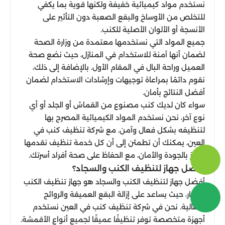
نستخدم مواد كيميائية خفيفة ولكنها قوية بما يكفي
للتخلص من الأوساخ والبقع الصعبة دون التأثير على
الأنسجة أو الألوان الأصلية للكنب.
جميع المواد التي نستخدمها معتمدة من وزارة الصحة
لضمان أنها آمنة للاستخدام في المنازل، حيث نضع صحة
العميل وراحة البال في المقام الأول. بالإضافة إلى ذلك،
نقوم دائمًا بمراعاة توجيهات وإرشادات الاستخدام لضمان
أفضل النتائج بأمان.
سواء كان لديك كنب مصنوع من القماش أو الجلد أو أي
نوع آخر، نحن نستخدم المواد الكيميائية المصرح بها
لتنظيفه بشكل فعال وآمن. مع شركة تنظيف كنب في
العين، يمكنك أن تطمئن إلى أن كل خدمة تنظيف نقدمها
تمتاز بالجودة والأمان، مع الحفاظ على صحة أفراد أسرتك.
أفضل جهاز لتنظيف الكنب والسجاد؟
أفضل جهاز لتنظيف الكنب والسجاد هو جهاز تنظيف الكنب
بالبخار، حيث يساعد على إزالة البقع العميقة والروائح
بفعالية. نحن في شركة تنظيف كنب في العين نستخدم
أجهزة متخصصة توفر تنظيفًا عميقًا لجميع أنواع الأقمشة.