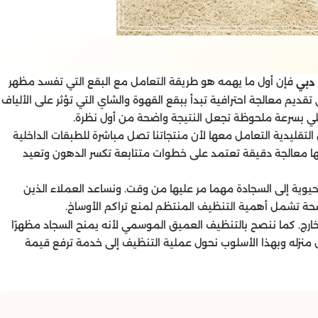
فإن أول ما يهمه هو طريقة التعامل مع البقع التي تفسد مظهر
دبي
ديم معالجة احترافية تبدأ ببقع القهوة والشاي التي تؤثر على الألياف
ي بسرعة ملحوظة تجعل النتيجة واضحة من أول نظرة.
ق التقليدية التعامل معها لأن منتجاتنا تصل مباشرة للطبقات الداخلية
دم لها معالجة دقيقة تعتمد على خطوات متتابعة تكسر الدهون وتعيد
حيوية إلى السجادة مهما مر عليها من وقت. ونساعد العملاء الذين
ة تشمل أهمية التنظيف المنتظم لمنع تراكم الأوساخ.
خارج. كما ننصح بالتنظيف العميق الموسمي لأنه يمنح السجاد مظهرًا
ل منزله وبهذا الأسلوب نحول عملية التنظيف إلى خدمة ترفع قيمة