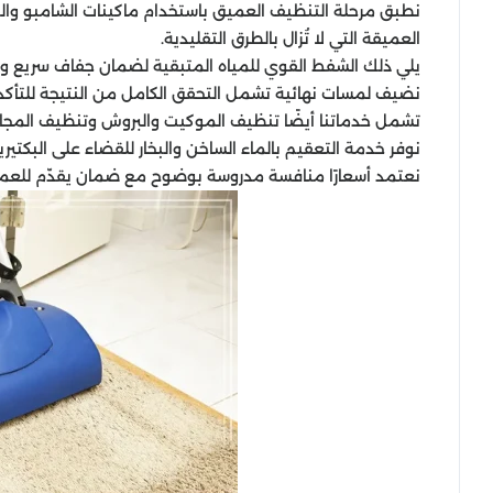
نطبق مرحلة التنظيف العميق باستخدام ماكينات الشامبو والبخ
العميقة التي لا تُزال بالطرق التقليدية.
يلي ذلك الشفط القوي للمياه المتبقية لضمان جفاف سريع ومنع
نضيف لمسات نهائية تشمل التحقق الكامل من النتيجة للتأكد
تشمل خدماتنا أيضًا تنظيف الموكيت والبروش وتنظيف المج
نوفر خدمة التعقيم بالماء الساخن والبخار للقضاء على البكتير
نعتمد أسعارًا منافسة مدروسة بوضوح مع ضمان يقدّم للعم