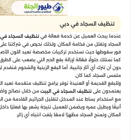
تنظيف السجاد​ في دبي
عندما يبحث العميل عن خدمة فعالة في
تنظيف السجاد في 
السجاد وتقلل من فخامة المكان. ولذلك نحرص في شركتنا على تق
فور سقوطها حيث نستخدم تركيبات مخصصة تعيد اللون الأصل
كما نمتلك حلولًا فعّالة لإزالة بقع الحبر التي يصعب على الطر
دون أن تترك أي آثار جانبية. أما البقع الزيتية والشحوم فنق
ملمس السجاد كما كان.
وللبقع القديمة أو العنيدة نوفر برامج تنظيف متقدمة تعيد ال
يعتمدون على
من خلال نصائح واضح
تنظيف السجاد في البيت
مع استخدام بساط عند المدخل لتقليل الجراثيم القادمة من ال
أنيقًا ويطيل عمره ويضمن للعميل نتيجة يشعر بها فعليًا داخ
المكان وتمنح السجاد مظهرًا لامعًا يلفت انتباه أي زائر.