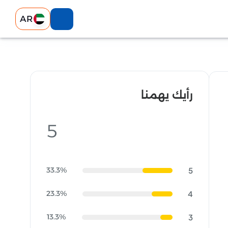
AR
رأيك يهمنا
5
33.3%
5
23.3%
4
13.3%
3