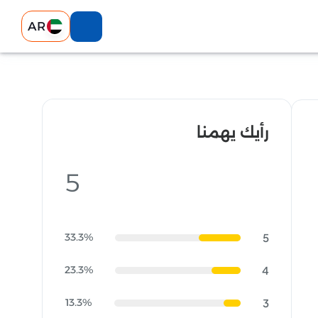
AR
رأيك يهمنا
5
33.3%
5
23.3%
4
13.3%
3