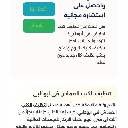
واحصل على
اتصل بنا
استشارة مجانية
الواتساب
هل تبحث عن تنظيف كنب
احترافي في أبوظبي؟ لا
تتردد وابدأ الآن. احجز
تنظيف كنبك اليوم وتمتع
بكنب نظيف كال جديد دون
عناء
تنظيف الكنب القماش في ابوظبي
نقدم رؤية متعمقة حول أهمية وسبل
تنظيف الكنب
، حيث يُعد الكنب جزءًا لا يتجزأ من
القماش في ابوظبي
أثاث أي منزل، فهو نقطة الارتكاز للتجمعات العائلية
والضيافة، مما يجعله عرضة بشكل مستمر للأتربة والبقع