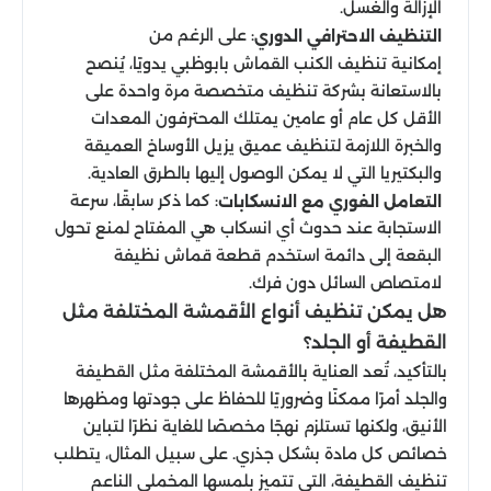
الإزالة والغسل.
: على الرغم من
التنظيف الاحترافي الدوري
إمكانية تنظيف الكنب القماش بابوظبي يدويًا، يُنصح
بالاستعانة بشركة تنظيف متخصصة مرة واحدة على
الأقل كل عام أو عامين يمتلك المحترفون المعدات
والخبرة اللازمة لتنظيف عميق يزيل الأوساخ العميقة
والبكتيريا التي لا يمكن الوصول إليها بالطرق العادية.
: كما ذكر سابقًا، سرعة
التعامل الفوري مع الانسكابات
الاستجابة عند حدوث أي انسكاب هي المفتاح لمنع تحول
البقعة إلى دائمة استخدم قطعة قماش نظيفة
لامتصاص السائل دون فرك.
هل يمكن تنظيف أنواع الأقمشة المختلفة مثل
القطيفة أو الجلد؟
بالتأكيد، تُعد العناية بالأقمشة المختلفة مثل القطيفة
والجلد أمرًا ممكنًا وضروريًا للحفاظ على جودتها ومظهرها
الأنيق، ولكنها تستلزم نهجًا مخصصًا للغاية نظرًا لتباين
خصائص كل مادة بشكل جذري. على سبيل المثال، يتطلب
تنظيف القطيفة، التي تتميز بلمسها المخملي الناعم