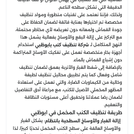
الدقيقة التي تشكل سطحه الناعم.
ولذلك، فإننا نعتمد على تقنيات متطورة ومواد تنظيف
مخصصة تم اختيارها بعناية فائقة لضمان الحفاظ على
جودة القماش ولمعانه دون تعريضه لأي مخاطر محتملة،
مع التركيز على إزالة البقع والأوساخ بفعالية يشمل هذا
النهج المتكامل لـ
استخدام
شركة تنظيف كنب بابوظبي
أجهزة بخار متخصصة تعمل على تفكيك الأوساخ المتراكمة
دون إشباع القماش بالماء.
بالإضافة إلى شفط الغبار والأتربة بعمق لضمان تنظيف
شامل وفعال كما يتم تطبيق محاليل تنظيف لطيفة
وخالية من الكيماويات الضارة، والتي تعمل على استعادة
المظهر المخملي الأصيل للكنب، مع مراعاة أدق التفاصيل
لضمان رضا عملائنا وتحقيق أعلى مستويات النظافة
والتعقيم.
طريقة تنظيف الكنب المخمل في ابوظبي
: يشكل الغبار
إزالة الغبار والأوساخ السطحية بانتظام
والأوساخ العالقة على سطح الكنب المخمل تحديًا كبيرًا، لذا