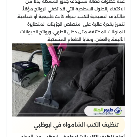
عدة خطوات فعّالة تستهدف جذور المشكلة بدلاً من
الاكتفاء بالحلول السطحية التي قد تخفي الروائح مؤقتًا
فالألياف النسيجية للكنب، سواء كانت طبيعية أو صناعية،
تتميز بقدرة عالية على امتصاص الجزيئات المتطايرة
للملوثات المختلفة، مثل دخان الطهي، وروائح الحيوانات
الأليفة، والعفن، وبقايا الطعام المنسكبة.
تنظيف الكنب الشامواه في ابوظبي
يُعتبر
من المهام
تنظيف الكنب الشامواه في ابوظبي