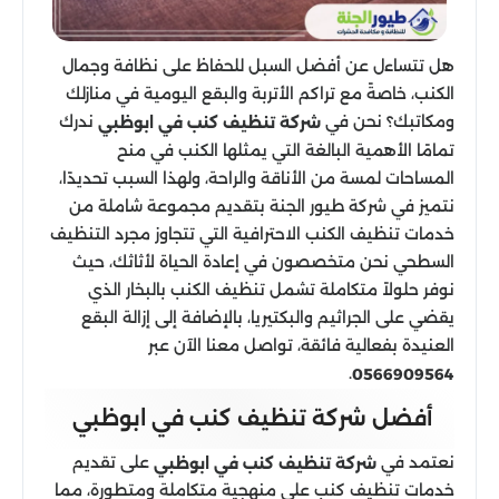
هل تتساءل عن أفضل السبل للحفاظ على نظافة وجمال
الكنب، خاصةً مع تراكم الأتربة والبقع اليومية في منازلك
ومكاتبك؟ نحن في
ندرك
شركة تنظيف كنب في ابوظبي
تمامًا الأهمية البالغة التي يمثلها الكنب في منح
المساحات لمسة من الأناقة والراحة، ولهذا السبب تحديدًا،
نتميز في شركة طيور الجنة بتقديم مجموعة شاملة من
خدمات تنظيف الكنب الاحترافية التي تتجاوز مجرد التنظيف
السطحي نحن متخصصون في إعادة الحياة لأثاثك، حيث
نوفر حلولاً متكاملة تشمل تنظيف الكنب بالبخار الذي
يقضي على الجراثيم والبكتيريا، بالإضافة إلى إزالة البقع
العنيدة بفعالية فائقة، تواصل معنا الآن عبر
.
0566909564
أفضل شركة تنظيف كنب في ابوظبي
نعتمد في
على تقديم
شركة تنظيف كنب في ابوظبي
خدمات تنظيف كنب على منهجية متكاملة ومتطورة، مما