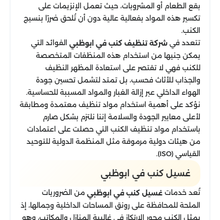
بقع الطعام أو المشروبات، حيث تعمل الإنزيمات على
تكسير هذه المواد بفعالية عالية دون أن تُلحق ضررًا بنسيج
الكنب.
تتعدد في
الفوائد التي
شركة تنظيف كنب في ابوظبي
يمكن جنيها من استخدام هذه المنظفات المتخصصة
للكنب فهي لا تقتصر على استعادة المظهر النظيف
والجذاب للأثاث فحسب، بل تمتد لتشمل تحسين جودة
الهواء الداخلي عبر إزالة الغبار والمواد المسببة للحساسية.
نؤكد على أهمية استخدام مواد تنظيف معتمدة ومطابقة
لأعلى معايير الجودة والسلامة إننا نلتزم بشكل صارم
باستخدام مواد تنظيف الكنب التي حصلت على اعتمادات
من هيئات دولية مرموقة مثل المنظمة الدولية للتوحيد
القياسي (ISO).
غسيل كنب في ابوظبي
تُعد خدمات
من الضروريات
غسيل كنب في ابوظبي
الملحة للمحافظة على رونق المساحات الداخلية وجمالها، إذ
يمثل الكنب محور الارتكاز في غالبية المنازل والمكاتب، وهو