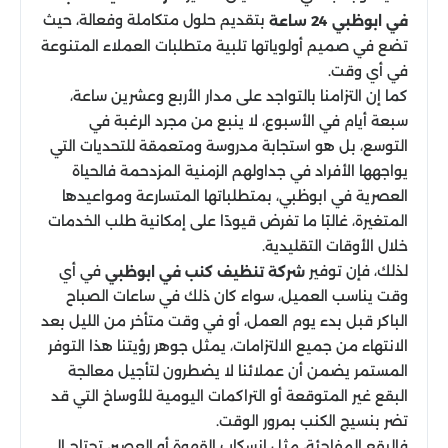
بتقديم حلول متكاملة وفعالة، حيث
في ابوظبي 24 ساعة
تضع في صميم أولوياتها تلبية متطلبات العملاء المتنوعة
في أي وقت.
كما إن التزامنا بالتواجد على مدار الأربع وعشرين ساعة،
سبعة أيام في الأسبوع، لا ينبع من مجرد الرغبة في
التوسع، بل هو استجابة مدروسة ومتعمقة للتحديات التي
يواجهها الأفراد في جداولهم الزمنية المزدحمة فالحياة
العصرية في ابوظبي، بمتطلباتها المتسارعة ومواعيدها
المتغيرة، غالبًا ما تفرض قيودًا على إمكانية طلب الخدمات
خلال الأوقات التقليدية.
لذلك، فإن توفير
في أي
شركة تنظيف كنب في ابوظبي
وقت يناسب العميل، سواء كان ذلك في ساعات الصباح
الباكر قبل بدء يوم العمل، أو في وقت متأخر من الليل بعد
الانتهاء من جميع الالتزامات، يمثل جوهر رؤيتنا هذا التوفر
المستمر يضمن أن عملائنا لا يضطرون لتأجيل معالجة
البقع غير المتوقعة أو التراكمات اليومية للأوساخ التي قد
تضر بنسيج الكنب بمرور الوقت.
فالبقع المفاجئة، مثل انسكاب القهوة أو العصير، تحتاج إلى