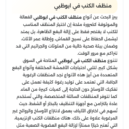
منظف الكنب​ في ابوظبي
يبرز البحث عن أنواع
الفعالة
منظف الكنب​ في ابوظبي
والموثوقة كضرورة ملحة إن اختيار المنظف المناسب
للكنب لا يقتصر فقط على إزالة البقع الظاهرة، بل يمتد
ليشمل الحفاظ على نسيج القماش، وإطالة عمر الأثاث،
وضمان بيئة صحية خالية من الملوثات والجراثيم التي قد
تتراكم مع مرور الوقت.
تتنوع
المتاحة في السوق
منظف الكنب​ في ابوظبي
بشكل كبير، لتلبي احتياجات الأقمشة المختلفة وأنواع البقع
المتعددة من أبرز هذه الأنواع نجد المنظفات الرغوية
الجافة، التي تعتمد على توليد رغوة كثيفة تعمل على
تفكيك الأوساخ دون الحاجة إلى كميات كبيرة من الماء.
كما تتوفر المنظفات السائلة المتخصصة، والتي تُستخدم
عادة بالتزامن مع أجهزة التنظيف بالبخار أو الشفط، حيث
تُسهم في اختراق الألياف بعمق لانتزاع الأوساخ والروائح غير
المرغوبة علاوة على ذلك، هناك منظفات الكنب الإنزيمية،
التي تُعتبر خيارًا ممتازًا لإزالة البقع العضوية الصعبة مثل