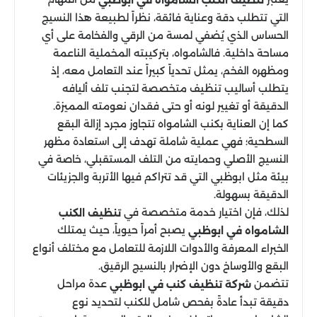
التي تتطلب دقة وعناية فائقة، نظراً لطبيعة هذا النسيج
الحساس الذي يُضفي لمسة من الرقي والفخامة على أي
مساحة داخلية. فالشامواه، بتركيبته المخملية الناعمة
ومظهره الفخم، يمثل تحدياً كبيراً عند التعامل معه، إذ
يتطلب أساليب تنظيف متخصصة لتجنب تلف أليافه
الدقيقة أو تغيير لونه أو حتى فقدان نعومته المميزة.
كما إن العناية بكنب الشامواه تتجاوز مجرد إزالة البقع
السطحية؛ فهي عملية شاملة تهدف إلى استعادة مظهر
النسيج الأصلي وحمايته من التلف المستقبلي، خاصة في
بيئة مثل ابوظبي التي قد تتراكم فيها الأتربة والجزيئات
الدقيقة بسهولة.
لذلك، فإن اختيار خدمة متخصصة في
تنظيف الكنب
يصبح أمراً حيوياً، حيث يمتلك
الشامواه في ابوظبي
الخبراء المعرفة والأدوات اللازمة للتعامل مع مختلف أنواع
البقع والأوساخ دون الإضرار بالنسيج الرقيق.
تتضمن
عدة مراحل
شركة تنظيف كنب في ابوظبي
دقيقة تبدأ عادةً بفحص شامل للكنب لتحديد نوع