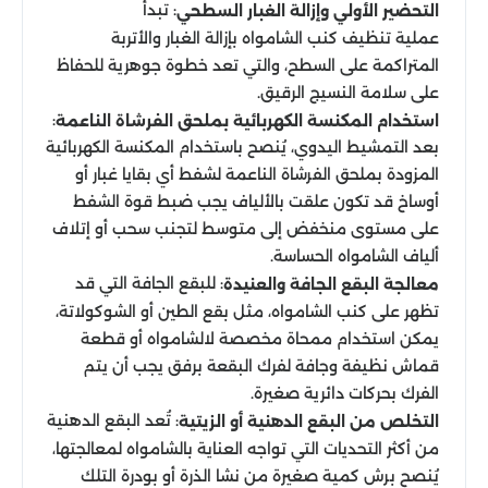
: تبدأ
التحضير الأولي وإزالة الغبار السطحي
عملية تنظيف كنب الشامواه بإزالة الغبار والأتربة
المتراكمة على السطح، والتي تعد خطوة جوهرية للحفاظ
على سلامة النسيج الرقيق.
:
استخدام المكنسة الكهربائية بملحق الفرشاة الناعمة
بعد التمشيط اليدوي، يُنصح باستخدام المكنسة الكهربائية
المزودة بملحق الفرشاة الناعمة لشفط أي بقايا غبار أو
أوساخ قد تكون علقت بالألياف يجب ضبط قوة الشفط
على مستوى منخفض إلى متوسط لتجنب سحب أو إتلاف
ألياف الشامواه الحساسة.
: للبقع الجافة التي قد
معالجة البقع الجافة والعنيدة
تظهر على كنب الشامواه، مثل بقع الطين أو الشوكولاتة،
يمكن استخدام ممحاة مخصصة لالشامواه أو قطعة
قماش نظيفة وجافة لفرك البقعة برفق يجب أن يتم
الفرك بحركات دائرية صغيرة.
: تُعد البقع الدهنية
التخلص من البقع الدهنية أو الزيتية
من أكثر التحديات التي تواجه العناية بالشامواه لمعالجتها،
يُنصح برش كمية صغيرة من نشا الذرة أو بودرة التلك