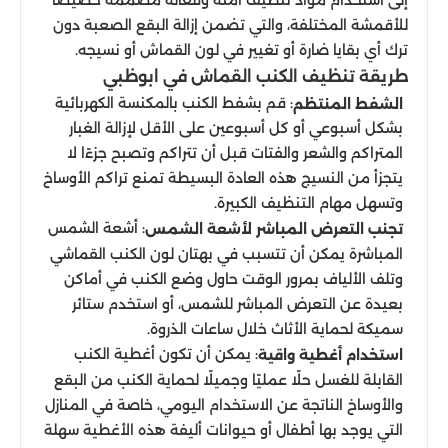
للأقمشة المختلفة، والتي تضمن إزالة البقع الصعبة دون
ترك أي بقايا ضارة أو تغيير في لون القماش أو نسيجه.
طريقة تنظيف الكنب القماش في ابوظبي
: قم بشفط الكنب بالمكنسة الكهربائية
الشفط المنتظم
بشكل أسبوعي أو كل أسبوعين على الأقل لإزالة الغبار
المتراكم والشعر والفتات قبل أن تتراكم وتصبح جزءًا لا
يتجزأ من النسيج هذه العادة البسيطة تمنع تراكم الأوساخ
وتسهل مهام التنظيف الكبيرة.
: أشعة الشمس
تجنب التعرض المباشر لأشعة الشمس
المباشرة يمكن أن تتسبب في بهتان لون الكنب القماشي
وتلف الألياف بمرور الوقت حاول وضع الكنب في أماكن
بعيدة عن التعرض المباشر للشمس، أو استخدم ستائر
سميكة لحماية الأثاث خلال ساعات الذروة.
: يمكن أن تكون أغطية الكنب
استخدام أغطية واقية
القابلة للغسل حلًا عمليًا وجميلًا لحماية الكنب من البقع
والأوساخ الناتجة عن الاستخدام اليومي، خاصة في المنازل
التي يوجد بها أطفال أو حيوانات أليفة هذه الأغطية سهلة