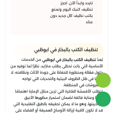
تتردد وابدأ الآن. احجز
تنظيف كنبك اليوم وتمتع
بكنب نظيف كال جديد دون
عناء
تنظيف الكنب بالبخار في ابوظبي
يُعدّ
من الخدمات
تنظيف الكنب بالبخار في ابوظبي
الأساسية التي باتت تحظى بطلب متزايد، نظرًا لما توفره من
حلول فعّالة ومتطورة للحفاظ على جودة الأثاث ونظافته، لا
سيما في ظل الظروف البيئية والتحديات التي تواجه
المفروشات في المنطقة.
تتطلب الأقمشة الفاخرة التي تزين منازل الإمارة اهتمامًا
خاصًا وعناية فائقة لضمان استمرار مظهرها الأنيق
وجاذبيتها، وهو ما لا يمكن تحقيقه بالطرق التقليدية التي
قد لا تكون كافية لإزالة الأوساخ العميقة أو القضاء على