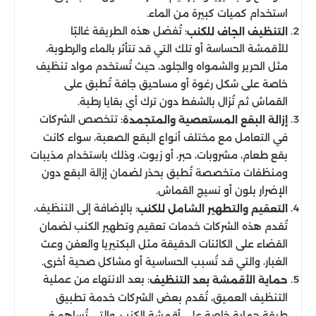
استخدام كميات كبيرة من الماء.
: تُفضل هذه الطريقة غالبًا
التنظيف الجاف للكنب
للأقمشة الحساسة أو تلك التي قد تتأثر بالماء والرطوبة،
مثل الحرير والشمواه والجلود، حيث تُستخدم مواد تنظيف
خاصة على شكل رغوة أو مساحيق جافة تُطبق على
القماش ثم تُزال بالشفط دون ترك أي بقايا رطبة.
: تتخصص الشركات
إزالة البقع المستعصية والمتجمدة
في التعامل مع مختلف أنواع البقع الصعبة، سواء كانت
بقع طعام، مشروبات، حبر، أو زيوت، وذلك باستخدام مذيبات
ومنظفات متخصصة تُطبق بحذر لضمان إزالة البقع دون
الإضرار بلون أو نسيج القماش.
: بالإضافة إلى التنظيف،
التعقيم والتطهير الشامل للكنب
تُقدم هذه الشركات خدمات تعقيم وتطهير الكنب لضمان
القضاء على الكائنات الدقيقة مثل البكتيريا والعفن وعث
الغبار، والتي قد تُسبب الحساسية أو مشاكل صحية أخرى.
: بعد الانتهاء من عملية
حماية الأقمشة بعد التنظيف
التنظيف العميق، تُقدم بعض الشركات خدمة تطبيق
طبقة حماية خاصة على أقمشة الكنب، والتي تُساهم في