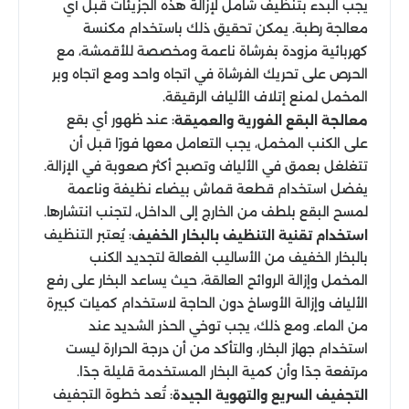
يجب البدء بتنظيف شامل لإزالة هذه الجزيئات قبل أي
معالجة رطبة. يمكن تحقيق ذلك باستخدام مكنسة
كهربائية مزودة بفرشاة ناعمة ومخصصة للأقمشة، مع
الحرص على تحريك الفرشاة في اتجاه واحد ومع اتجاه وبر
المخمل لمنع إتلاف الألياف الرقيقة.
: عند ظهور أي بقع
معالجة البقع الفورية والعميقة
على الكنب المخمل، يجب التعامل معها فورًا قبل أن
تتغلغل بعمق في الألياف وتصبح أكثر صعوبة في الإزالة.
يفضل استخدام قطعة قماش بيضاء نظيفة وناعمة
لمسح البقع بلطف من الخارج إلى الداخل، لتجنب انتشارها.
: يُعتبر التنظيف
استخدام تقنية التنظيف بالبخار الخفيف
بالبخار الخفيف من الأساليب الفعالة لتجديد الكنب
المخمل وإزالة الروائح العالقة، حيث يساعد البخار على رفع
الألياف وإزالة الأوساخ دون الحاجة لاستخدام كميات كبيرة
من الماء. ومع ذلك، يجب توخي الحذر الشديد عند
استخدام جهاز البخار، والتأكد من أن درجة الحرارة ليست
مرتفعة جدًا وأن كمية البخار المستخدمة قليلة جدًا.
: تُعد خطوة التجفيف
التجفيف السريع والتهوية الجيدة