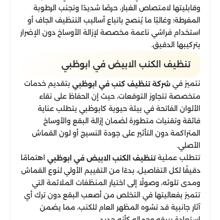
وقابليتها لامتصاص الغبار، حرصًا شديدًا وتجنب الرطوبة
المفرطة؛ وغالبًا ما يُنصح باتباع أساليب التنظيف الجاف أو
استخدام فراشي ناعمة مخصصة لإزالة الأوساخ دون الإضرار
بتركيبها الدقيق.
تنظيف الكنب الابيض في ابوظبي
نتميز في
بتقديم خدمات
شركة تنظيف كنب في ابوظبي
متخصصة تتجاوز التوقعات، حيث إن الحفاظ على نقاء
الألوان الفاتحة في بيئة حيوية كابوظبي يتطلب عناية
فائقة وتقنيات متطورة لضمان إزالة البقع والأوساخ
المتراكمة دون التأثير على جودة النسيج أو لون القماش
الأصلي.
تتطلب عملية
اهتمامًا
تنظيف الكنب الابيض في ابوظبي
دقيقًا لكل التفاصيل، بدءًا من التقييم الأولي لنوع القماش
ومدى تلوثه، وصولًا إلى اختيار المنظفات الملائمة التي
تتميز بفعاليتها في التخلص من أصعب البقع دون ترك أي
آثار جانبية قد تشوه المظهر العام للكنب، مما يضمن
استعادة بريقه وجماله كأنه جديد.