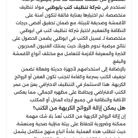
نستخدم في
مواد تنظيف
شركة تنظيف كنب بابوظبي
متخصصة، تم اختيارها بعناية فائقة لتكون آمنة على
الأقمشة وصديقة للبيئة، مع ضمان تحقيق أقصى درجات
النظافة والتعقيم اختيار شركة تنظيف كنب في ابوظبي
متخصصة لـ غسيل الكنب في ابوظبي يضمن الحصول على
نتائج مرضية تدوم طويلاً، حيث يمتلك الفنيون المدربون
الخبرة والمعرفة اللازمة للتعامل مع مختلف أنواع الأقمشة
والبقع.
بالإضافة إلى استخدامهم لأجهزة حديثة وفعالة تضمن
تجفيف الكنب بسرعة وكفاءة لتجنب تكون العفن أو الروائح
الكريهة. هذا الاستثمار في التنظيف الاحترافي يعزز من عمر
الكنب الافتراضي ويحافظ على مظهره الجمالي، مما يعكس
الأناقة والنظافة في جميع أرجاء المنزل أو المكتب.
هل يمكن إزالة الروائح الكريهة من الكنب؟
إن إزالة الروائح الكريهة من الكنب تُعدّ بلا شك مهمة
ممكنة وضرورية للحفاظ على بيئة منزلية صحية ومنعشة،
حيث تتطلب هذه العملية عادةً اتباع منهج متكامل يشمل