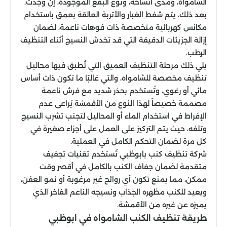
الشامواه، ومدى اتساخه، ونوع البقع الموجودة، إن وجدت.
بعد ذلك، يتم شفط الغبار والأتربة العالقة بعمق باستخدام
مكانس كهربائية متخصصة ذات فوهات ناعمة، لضمان
إزالة الجزيئات الدقيقة التي قد تخدش النسيج أثناء التنظيف
الرطب.
يلي ذلك مرحلة التنظيف العميق التي تُطبق فيها محاليل
تنظيف مخصصة للشامواه، والتي غالبًا ما تكون ذات أساس
مائي أو رغوي، وتُستخدم بحذر شديد مع فرش ناعمة
مصممة خصيصاً لهذا النوع من الأقمشة يُراعى عدم
الإفراط في استخدام الماء أو المحاليل لتجنب تشرب النسيج
وتلفه، حيث يتم التركيز على العمل على أجزاء صغيرة في
كل مرة لضمان التحكم الكامل في العملية.
شركة تنظيف كنب بابوظبي تُستخدم تقنيات تجفيف
متقدمة لضمان جفاف الكنب بالكامل في أقصر وقت
ممكن، مما يمنع تكون أي روائح غير مرغوبة أو نمو العفن،
ويعيد للكنب مظهره الجذاب ونسيجه الناعم الفاخر الذي
يميزه عن غيره من الأقمشة.
طريقة تنظيف الكنب الشامواه في ابوظبي