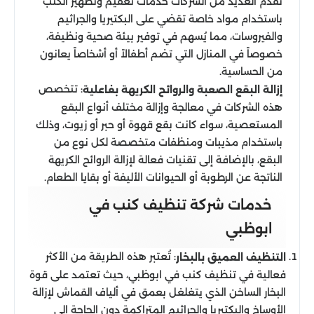
تُقدم العديد من الشركات خدمات تعقيم وتطهير الكنب
باستخدام مواد خاصة تقضي على البكتيريا والجراثيم
والفيروسات، مما يُسهم في توفير بيئة صحية ونظيفة،
خصوصاً في المنازل التي تضم أطفالاً أو أشخاصاً يعانون
من الحساسية.
: تتخصص
إزالة البقع الصعبة والروائح الكريهة بفاعلية
هذه الشركات في معالجة وإزالة مختلف أنواع البقع
المستعصية، سواء كانت بقع قهوة أو حبر أو زيوت، وذلك
باستخدام مذيبات ومنظفات متخصصة لكل نوع من
البقع، بالإضافة إلى تقنيات فعالة لإزالة الروائح الكريهة
الناتجة عن الرطوبة أو الحيوانات الأليفة أو بقايا الطعام.
خدمات شركة تنظيف كنب في
ابوظبي
: تُعتبر هذه الطريقة من الأكثر
التنظيف العميق بالبخار
فعالية في تنظيف كنب في ابوظبي، حيث تعتمد على قوة
البخار الساخن الذي يتغلغل بعمق في ألياف القماش لإزالة
الأوساخ والبكتيريا والجراثيم المتراكمة دون الحاجة إلى