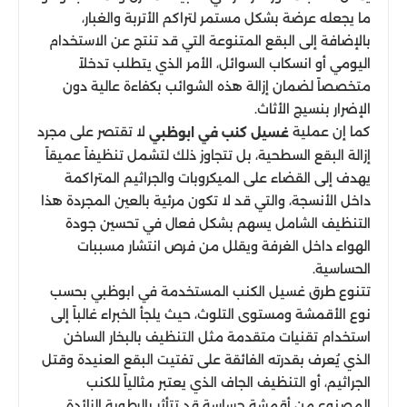
ما يجعله عرضة بشكل مستمر لتراكم الأتربة والغبار،
بالإضافة إلى البقع المتنوعة التي قد تنتج عن الاستخدام
اليومي أو انسكاب السوائل، الأمر الذي يتطلب تدخلاً
متخصصاً لضمان إزالة هذه الشوائب بكفاءة عالية دون
الإضرار بنسيج الأثاث.
كما إن عملية
لا تقتصر على مجرد
غسيل كنب في ابوظبي
إزالة البقع السطحية، بل تتجاوز ذلك لتشمل تنظيفاً عميقاً
يهدف إلى القضاء على الميكروبات والجراثيم المتراكمة
داخل الأنسجة، والتي قد لا تكون مرئية بالعين المجردة هذا
التنظيف الشامل يسهم بشكل فعال في تحسين جودة
الهواء داخل الغرفة ويقلل من فرص انتشار مسببات
الحساسية.
تتنوع طرق غسيل الكنب المستخدمة في ابوظبي بحسب
نوع الأقمشة ومستوى التلوث، حيث يلجأ الخبراء غالباً إلى
استخدام تقنيات متقدمة مثل التنظيف بالبخار الساخن
الذي يُعرف بقدرته الفائقة على تفتيت البقع العنيدة وقتل
الجراثيم، أو التنظيف الجاف الذي يعتبر مثالياً للكنب
المصنوع من أقمشة حساسة قد تتأثر بالرطوبة الزائدة.