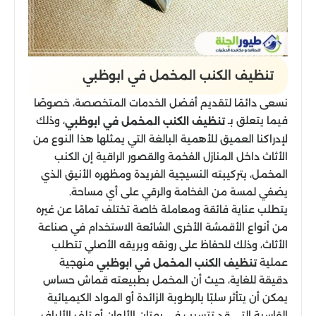
تنظيف الكنب المخمل في ابوظبي
نسعى دائمًا لتقديم أفضل الخدمات المتخصصة، خصوصًا
فيما يتعلق بـ
، وذلك
تنظيف الكنب المخمل في ابوظبي
لإدراكنا العميق للأهمية البالغة التي يمثلها هذا النوع من
الأثاث داخل المنازل الفخمة والقصور الراقية إن الكنب
المخمل، بتركيبته النسيجية الفريدة ومظهره الأنيق الذي
يضفي لمسة من الفخامة والرقي على أي مساحة.
يتطلب عناية فائقة ومعاملة خاصة تختلف تمامًا عن غيره
من أنواع الأقمشة الأخرى الشائعة الاستخدام في صناعة
الأثاث، وذلك للحفاظ على رونقه وبريقه الأصلي تتطلب
عملية
منهجية
تنظيف الكنب المخمل في ابوظبي
دقيقة للغاية، حيث أن المخمل بطبيعته قماش حساس
يمكن أن يتأثر سلبًا بالرطوبة الزائدة أو المواد الكيميائية
القاسية التي قد تتسبب في بهتان الألوان أو تلف الألياف