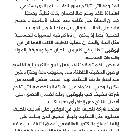
المتنوعة التي تتراكم بمرور الوقت، الأمر الذي يستدعي
اهتمامًا خاصًا ومتواصلاً لضمان بقائه نظيفًا وصحيًا.
كما إن الحفاظ على نظافة هذه القطع الأساسية لا يقتصر
فقط على الجانب الجمالي، بل يمتد ليشمل الجوانب
الصحية أيضًا، إذ يمكن أن تتراكم فيه المسببات للحساسية
مثل الغبار والعث إن عملية
تنظيف الكنب القماش في
تتطلب في كثير من الأحيان خبرة ومعرفة بالمواد
ابوظبي
والأدوات المناسبة.
فبعض الأقمشة قد تتلف بفعل المواد الكيميائية القاسية
أو طرق التنظيف الخاطئة، مما يستوجب دقة وحذرًا بالغين
عند اختيار طريقة التنظيف لهذا السبب، يفضل العديد من
سكان ابوظبي الاعتماد على الشركة المتخصصة التي تقدم
، وذلك لضمان الحصول على
شركة تنظيف كنب بابوظبي
أفضل النتائج دون إلحاق أي ضرر بالكنب.
تعتمد شركة تنظيف كنب في ابوظبي على أساليب تنظيف
متطورة مثل التنظيف بالبخار العميق الذي يساعد على
إزالة الأوساخ والبكتيريا العالقة في أعماق الألياف، بالإضافة
إلى استخدام مواد تنظيف آمنة وفعالة مصممة خصيصًا