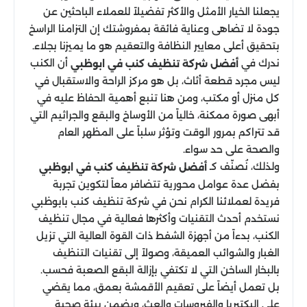
يجعلنا الخيار الأمثل والأكثر تفضيلاً للعملاء الباحثين عن
جودة لا تضاهى وعناية فائقة بمفروشتك إن التزامنا الراسخ
بتحقيق أعلى معايير النظافة والتعقيم هو ما يميزنا بجلاء.
ندرك في
أن الكنب
أفضل شركة تنظيف كنب في ابوظبي
ليس مجرد قطعة أثاث، بل هو مركز الراحة والاستقبال في
كل منزل أو مكتب، ومن هنا تنبع أهمية الحفاظ عليه في
أبهى صورة ممكنة، خالياً من الأوساخ والبقع والجراثيم التي
قد تتراكم بمرور الوقت وتؤثر سلباً على المظهر العام
والصحة على حد سواء.
ولذلك، نُصنّف كـ
أفضل شركة تنظيف كنب في ابوظبي
بفضل عدة عوامل محورية تتضافر معاً لتكوين تجربة
فريدة لعملائنا الكرام نحن في شركة تنظيف كنب بابوظبي
نستخدم أحدث التقنيات وأكثرها فعالية في مجال تنظيف
الكنب، بدءاً من أجهزة الشفط ذات القوة العالية التي تزيل
الغبار والشوائب العميقة، وصولاً إلى تقنيات التنظيف
بالبخار الساخن التي لا تكتفي بإزالة البقع الصعبة فحسب.
بل تعمل أيضاً على تعقيم الأقمشة بعمق، مما يقضي
على البكتيريا والفيروسات والعث، ويضمن بيئة صحية