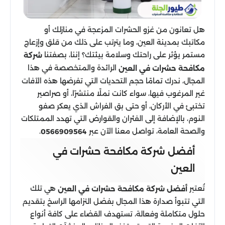
هل تعانون من غزو الحشرات المزعجة في منازلك أو
مكاتبك بمدينة العين، وما يترتب على ذلك من قلق وإزعاج
مستمر يؤثر على راحتك وسلامة بيئتك؟ إننا، بصفتنا
شركة
الرائدة والمتخصصة في هذا
مكافحة حشرات في العين
المجال، ندرك تمامًا حجم التحديات التي تفرضها هذه الآفات
غير المرغوب فيها، سواء كانت نملًا منتشرًا، أو صراصير
تختبئ في الأركان، أو حتى بق الفراش الذي يعكر صفو
النوم، بالإضافة إلى الفئران والقوارض التي تهدد الممتلكات
والصحة العامة، تواصل معنا الآن عبر
.
0566909564
أفضل شركة مكافحة حشرات في
العين
تُعتبر
هي تلك
أفضل شركة مكافحة حشرات في العين
التي تتبوأ صدارة هذا المجال بفضل التزامها الراسخ بتقديم
حلول متكاملة وفعالة، تستهدف القضاء على كافة أنواع