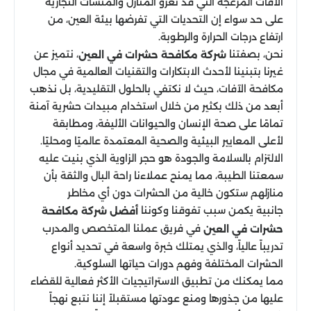
الآفات المزعجة التي قد تغزو المنازل والمنشآت التجارية
على حد سواء إن التحديات التي تفرضها بيئة العين، من
ارتفاع درجات الحرارة والرطوبة.
نحن، بصفتنا
، نتميز عن
شركة مكافحة حشرات في العين
غيرنا بتبنينا لأحدث الابتكارات والتقنيات العالمية في مجال
مكافحة الآفات، حيث لا نكتفي بالحلول التقليدية، بل نذهب
أبعد من ذلك بكثير من خلال استخدام مبيدات حشرية آمنة
تمامًا على صحة الإنسان والحيوانات الأليفة، ومطابقة
لأعلى المعايير البيئية والصحية المعتمدة عالميًا ومحليًا.
الالتزام بالسلامة والجودة هو حجر الزاوية الذي بنيت عليه
سمعتنا الطيبة، مما يمنح عملاءنا راحة البال والثقة بأن
منازلهم ستكون خالية من الحشرات دون أي مخاطر
جانبية يكمن سبب تفوقنا وكوننا
أفضل شركة مكافحة
في فريق عملنا المتخصص والمدرب
حشرات في العين
تدريباً عالياً، والذي يمتلك خبرة واسعة في تحديد أنواع
الحشرات المختلفة وفهم دورات حياتها السلوكية.
مما يمكنك من تطبيق الاستراتيجيات الأكثر فعالية للقضاء
عليها من جذورها ومنع عودتها مستقبلاً إننا نتبع نهجاً