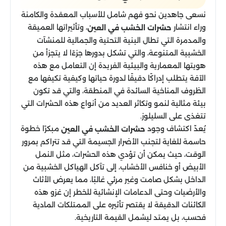
نسعى جاهدين نحو فهم شامل للأسباب المعقدة والكامنة
وراء انتشار
، وتأثيراتها العميقة
حشرات الخشب في العين
والمدمرة التي تطال البنية التحتية والجمالية للمنشآت
الخشبية المتنوعة، والتي تشكل بدورها جزءًا لا يتجزأ من
هويتها المعمارية والبيئية الفريدة إن التعامل مع هذه
الآفة يتطلب إدراكًا دقيقًا لدورة حياتها وكيفية تكيفها مع
الظروف المناخية السائدة في المنطقة، والتي قد تكون
بيئة مثالية لنمو وتكاثر العديد من أنواع هذه الحشرات التي
تتغذى على السليلوز.
يُعدّ اكتشاف وجود
مبكرًا خطوة
حشرات الخشب في العين
حاسمة للغاية لتجنب الأضرار الجسيمة التي قد تتراكم بمرور
الوقت، حيث يمكن أن تؤدي هذه الحشرات، مثل النمل
الأبيض أو خنافس الأخشاب، إلى تآكل الهياكل الخشبية من
الداخل بشكل صامت وغير مرئي غالبًا، مما يعرض الأثاث
والأرضيات وحتى الدعامات الإنشائية للخطر إن غزو هذه
الكائنات الدقيقة لا يقتصر تأثيره على الممتلكات المادية
فحسب، بل يمتد ليشمل القيمة التاريخية.