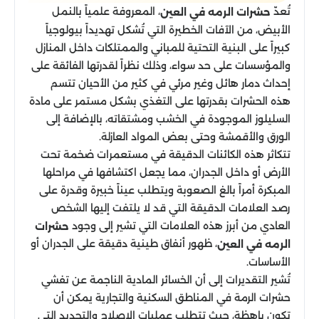
تُعدّ
، المعروفة علمياً بالنمل
حشرات الرمه في العين
الأبيض، من الآفات الخطيرة التي تُشكل تهديداً بيولوجياً
كبيراً على البنية التحتية للمباني والممتلكات داخل المنازل
والمؤسسات على حد سواء، وذلك نظراً لقدرتها الفائقة على
إحداث دمار هائل وغير مرئي في كثير من الأحيان تتسم
هذه الحشرات بقدرتها على التغذي بشكل مستمر على مادة
السليلوز الموجودة في الخشب ومشتقاته، بالإضافة إلى
الورق والأقمشة وحتى بعض المواد العازلة.
تتكاثر هذه الكائنات الدقيقة في مستعمرات ضخمة تحت
الأرض أو داخل الجدران، مما يجعل اكتشافها في مراحلها
المبكرة أمراً بالغ الصعوبة ويتطلب عيناً خبيرة وقدرة على
رصد العلامات الدقيقة التي قد لا يلتفت إليها الشخص
العادي من أبرز هذه العلامات التي تشير إلى وجود
حشرات
، ظهور أنفاق طينية دقيقة على الجدران أو
الرمه في العين
الأساسات.
تُشير التقديرات إلى أن الخسائر المادية الناجمة عن تفشي
حشرات الرمة في المناطق السكنية والتجارية يمكن أن
تكون باهظة، حيث تتطلب عمليات الإصلاح والتجديد التي