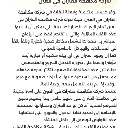
شركة مكافحة الفئران في العين
نوفر خدمات متكاملة وفعالة للغاية في
شركة مكافحة
، حيث تدرك شركة مكافحة الفئران في
الفئران في العين
العين تمام الإدراك الأضرار الجسيمة التي يمكن أن تسببها
هذه الآفات المنزلية، والتي لا تقتصر فقط على الإزعاج
المباشر بل تتعداها لتشمل مخاطر صحية خطيرة وتلفاً بالغاً
في الممتلكات والهياكل الأساسية للمباني.
كما إن وجود الفئران في أي بيئة سكنية أو تجارية يُعد
مؤشراً واضحاً على ضرورة التدخل السريع والمتخصص،
وذلك لأن هذه المخلوقات الصغيرة تتكاثر بسرعة مذهلة،
مما يجعل من السيطرة عليها أمراً يزداد صعوبة مع مرور
الوقت إذا لم يتم التعامل معه بجدية تامة.
تعتمد
على استراتيجيتنا
شركة مكافحة حشرات في العين
في مكافحة الفئران على منهج شامل يبدأ بتقييم دقيق
للموقع لتحديد أماكن تواجد الفئران ومساراتها المحتملة،
بالإضافة إلى تحديد نقاط الدخول والخروج التي تستغلها
هذه القوارض للوصول إلى داخل المنشأة.
بعد عملية التقييم الأولي، يتم في
شركة مكافحة الفئران