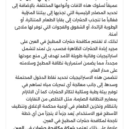
عميقاً لسلوك هذه الآفات وأنواعها المختلفة، بالإضافة إلى
تحديد المصادر الرئيسية التي تجذبها إلى بيئتنا المنزلية
فغالباً ما تنجذب الحشرات إلى بقايا الطعام المتناثرة، أو
الرطوبة الزائدة، أو الشقوق والفجوات التي توفر لها ملاجئ
آمنة.
لذلك، لا تقتصر مكافحة حشرات المطبخ في العين على
مجرد إبادة الحشرات الظاهرة فحسب، بل تمتد لتشمل
استراتيجيات وقائية طويلة الأمد تهدف إلى منع عودتها
مجدداً، مما يضمن استمرارية نظافة المطبخ وسلامته
على مدار العام.
تتضمن هذه الاستراتيجيات تحديد نقاط الدخول المحتملة
وسدها، إلى جانب معالجة أي تسربات مياه تساهم في
توفير بيئة رطبة ومثالية لتكاثر الحشرات كما أن الالتزام
بمعايير النظافة الصارمة، مثل التخلص من النفايات
بانتظام وتخزين الطعام في أوعية محكمة الإغلاق وتنظيف
الأسطح فور الاستخدام، يُعد جزءاً لا يتجزأ من أي خطة
ناجحة لمكافحة حشرات المطبخ في العين.
علاوة على ذلك، تعتمد
شركة مكافحة حشرات في العين