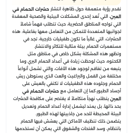
نقدم رؤية متعمقة حول ظاهرة انتشار
حشرات الحمام في
، التي تُعد إحدى المشكلات البيئية والصحية المعقدة
العين
التي تواجه المناطق الحضرية، حيث تتطلب فهماً شاملاً
لجوانبها المتعددة للتمكن من التعامل معها بفاعلية. هذه
الحشرات، التي غالباً ما تكون طفيليات خارجية، تجد في
مستعمرات الحمام بيئة مثالية للتكاثر والانتشار.
وتظهر هذه المشكلة بشكل خاص في مناطق مثل
الكحتوه، حيث لوحظت زيادة في أعداد الحمام البري وما
يتبعه من تفاقم لوجود هذه الآفات، والتي تشمل أنواعاً
مختلفة من القمل والبراغيث والعث الذي يستوطن ريش
الحمام وجلوده هذه الطفيليات لا تكتفي بالعيش على
أجساد الطيور،كما إن التعامل مع
حشرات الحمام في
يتطلب نهجاً متكاملاً لا يقتصر على مكافحة الحشرات
العين
بحد ذاتها، بل يمتد ليشمل إدارة أعداد الحمام وتعديل
البيئة المحيطة للحد من جاذبيتها لهذه الطيور.
يتضمن ذلك تنظيف الأماكن التي يعشش فيها الحمام
بانتظام، وسد الفتحات والشقوق التي يمكن أن تستخدمها