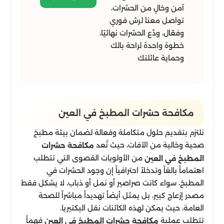
آمن وخالٍ من الحشرات،
تواصل معنا لرش فوري
وفعّال، ودّع الحشرات نهائيًا،
خطوة واحدة لراحة بالك
وحماية عائلتك
مكافحة حشرات المطبخ في العين
نلتزم بتقديم حلول متكاملة وفعالة لضمان بيئة مطبخ
صحية وخالية من الآفات، حيث تُعد
مكافحة حشرات
من الأولويات القصوى التي تتطلب
المطبخ في العين
اهتماماً بالغاً وتدخلاً احترافياً إن وجود الحشرات في
المطبخ، سواء كانت صراصير أو نمل أو ذباب، لا يشكل فقط
مصدر إزعاج كبير، بل يمثل أيضاً تهديداً مباشراً للصحة
العامة، حيث يمكن لهذه الكائنات نقل البكتيريا.
تتطلب عملية
فهماً
مكافحة حشرات المطبخ في العين