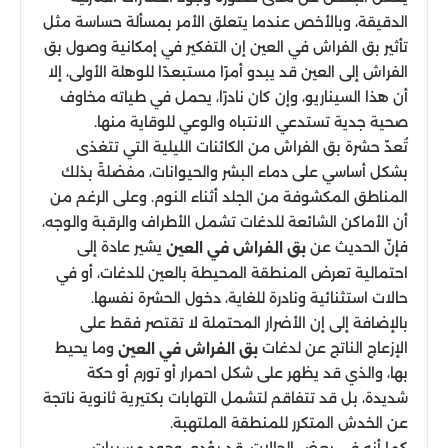
الدقيقة، وبالأخص عندما يتعلق الأمر بمسألة حساسة مثل
تأثير بق الفراش في العين إن التفكير في إمكانية وصول بق
الفراش إلى العين قد يبدو أمرًا مستبعدًا للوهلة الأولى، إلا
أن هذا السيناريو، وإن كان نادرًا، يحمل في طياته مخاوف
صحية جدية تستدعي الانتباه والوعي للوقاية منها.
تُعدّ حشرة بق الفراش من الكائنات الليلية التي تتغذى
بشكل أساسي على دماء البشر والحيوانات، مفضلةً بذلك
المناطق المكشوفة من الجلد أثناء النوم. وعلى الرغم من
أن الأماكن الشائعة للدغات تشمل الأطراف والرقبة والوجه،
فإنّ الحديث عن
يشير عادة إلى
بق الفراش في العين
احتمالية تعرض المنطقة المحيطة بالعين للدغات، أو في
حالات استثنائية ونادرة للغاية، دخول الحشرة نفسها.
بالإضافة إلى إن الأضرار المحتملة لا تقتصر فقط على
الإزعاج الناتج عن لدغات
وما يحيط
بق الفراش في العين
بها، والذي قد يظهر على شكل احمرار أو تورم أو حكة
شديدة، بل قد تتفاقم لتشمل التهابات بكتيرية ثانوية ناتجة
عن الخدش المتكرر للمنطقة الملتهبة.