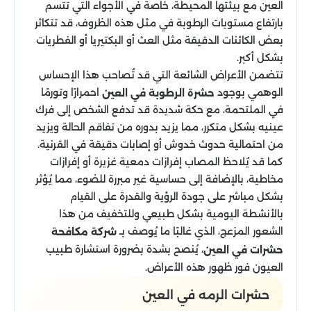
العين مع بيئتها المحيطة، خاصةً في الأجواء التي تتسم
بارتفاع مستويات الرطوبة في مثل هذه الظروف، قد تتكاثر
بعض الكائنات الدقيقة مثل العث أو البكتيريا أو الفطريات
بشكل أكبر.
تتضمن الأعراض الشائعة التي قد تُصاحب هذا الإحساس
الوهمي بوجود
احمرارًا وتورمًا
حشرة الرطوبة في العين
في الملتحمة، مع حكة شديدة قد تدفع الشخص إلى فرك
عينيه بشكل متكرر، مما يزيد بدوره من تفاقم الحالة ويزيد
من احتمالية حدوث خدوش أو إصابات دقيقة في القرنية.
كما قد يُلاحظ المصاب إفرازات دمعية غزيرة أو إفرازات
مخاطية، بالإضافة إلى حساسية غير مبررة للضوء، مما يُؤثر
بشكل مباشر على جودة الرؤية والقدرة على القيام
بالأنشطة اليومية بشكل طبيعي وللتخفيف من هذا
الشعور المزعج، الذي غالبًا ما يُوصف بـ
شركة مكافحة
، يُنصح بشدة بضرورة استشارة طبيب
حشرات في العين
العيون فور ظهور هذه الأعراض.
حشرات الرمه في العين