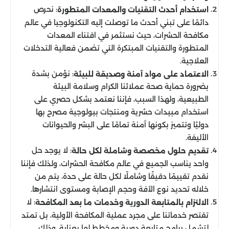
: نحرص
استخدام أحدث التقنيات والمعدات المتطورة
دائمًا على تبني أحدث ما توصلت إليه التكنولوجيا في عالم
مكافحة الحشرات، حيث نستثمر في اقتناء المعدات
المتطورة والتقنيات المبتكرة التي تضمن فعالية التدخلات
العلاجية.
: نؤمن بشدة
الاعتماد على مواد آمنة وصديقة للبيئة
بضرورة حماية صحة عملائنا الكرام وسلامة البيئة
الطبيعية، ولهذا السبب، فإننا نعتمد بشكل حصري على
استخدام مبيدات حشرية ومنتجات بيولوجية مصرح بها
دوليًا وتتميز بكونها آمنة تمامًا على البشر والحيوانات
الأليفة.
: لا يوجد حل
تقديم حلول مخصصة وشاملة لكل حالة
واحد يناسب الجميع في عالم مكافحة الحشرات، ولذلك فإننا
نقدم تقييمًا دقيقًا وشاملًا لكل حالة على حدة، يتم من
خلاله تحديد نوع الآفة وحجم الإصابة ومستوى انتشارها.
: لا
الالتزام بالمتابعة الدورية وخدمات ما بعد المكافحة
تقتصر خدماتنا على مجرد عملية المكافحة الأولية، بل تمتد
لتشمل برامج متابعة دورية ومخطط لها بعناية، وذلك