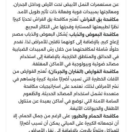
عن مستعمرات النمل الأبيض تحت الأرض وداخل الجدران،
ومعالجتها بمبيدات قوية وفعالة ذات تأثير طويل الأمد.
: تُعتبر مكافحة بق الفراش تحديًا كبيرًا
مكافحة بق الفراش
نظرًا لطبيعتها المستترة وقدرتها على التكاثر السريع.
: يُشكل البعوض والذباب مصدر
مكافحة البعوض والذباب
إزعاج كبير، بالإضافة إلى كونهما ناقلين للأمراض لذا، نقدم
حلولًا شاملة لمكافحتهما من خلال رش المبيدات الضبابية
في الحدائق والمناطق الخارجية، بالإضافة إلى استخدام
مصائد ضوئية وبيولوجية في الأماكن المغلقة.
: تُعتبر القوارض من
مكافحة القوارض (الفئران والجرذان)
الآفات الخطيرة التي تسبب أضرارًا مادية كبيرة وتساهم في
نشر الأمراض لذلك، نعتمد على استراتيجيات مكافحة
متعددة تشمل استخدام المصائد الحديثة، والطُعوم
السامة الآمنة التي توضع في أماكن بعيدة عن متناول
الأطفال والحيوانات الأليفة.
: على الرغم من جمال الحمام، إلا
مكافحة الحمام والطيور
أن تجمعاته الكبيرة على المباني يمكن أن تسبب أضرارًا
للهياكل وتلوثًا بالروث، بالإضافة إلى نقل الأمراض.