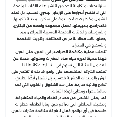
استراتيجيات متكاملة للحد من انتشار هذه الآفات المزعجة
التي لا تقتصر أضرارها على الإزعاج البصري فحسب، بل تمتد
لتشمل مخاطر صحية جسيمة على سكان المدينة بأكملها.
فالصراصير، بطبيعتها، تحمل مجموعة واسعة من البكتيريا
والفيروسات والكائنات الدقيقة المسببة للأمراض، مما
يجعلها ناقلاً فعالاً للأمراض المختلفة، وتلويث الأطعمة
والأسطح في المنازل.
تتطلب عملية
، مثل العين،
مكافحة الصراصير في العين
فهمًا عميقًا لدورة حياة هذه الحشرات وسلوكها، فضلاً عن
العوامل البيئية التي تسهم في انتشارها وتكاثرها لذا،
تعتمد الشركة المتخصصة على برامج شاملة لا تقتصر على
الرش بالمبيدات الحشرية فحسب، بل تشمل أيضًا تطبيق
تدابير وقائية صارمة، مثل سد الشقوق والثقوب التي تعد
منافذ دخول ومخابئ لهذه الآفات.
كما يمثل التخلص من مصادر الغذاء والمياه المكشوفة،
وتنظيف المناطق التي تتراكم فيها بقايا الطعام، خطوات
حاسمة في أي برنامج فعال لـ شركة مكافحة حشرات بالعين