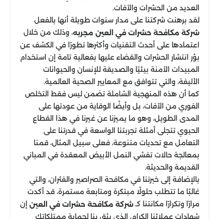
العديد من الحشرات والآفات.
لقد برهنت شركتنا على مدار سنوات طويلة أنها بالفعل
، وذلك من خلال
شركة مكافحة حشرات في العين مجربه
اعتمادها على أحدث التقنيات وأكثرها تطورًا في الكشف عن
بؤر انتشار الحشرات والقضاء عليها بفعالية تامة إن استخدام
المبيدات الآمنة بيئيًا والصديقة للإنسان والحيوانات
الأليفة، والتي تتوافق مع المعايير الصحية العالمية.
كما أن هذه المنهجية الشاملة تضمن ليس فقط التخلص
الفوري من الآفات، بل وأيضًا الوقاية من عودتها على
المدى الطويل، وهو ما يميزنا عن غيرنا في هذا القطاع
الحيوي تتجلى أمثلة تجربتنا الواسعة في قدرتنا على
التعامل مع تحديات متنوعة، فعلى سبيل المثال، قمنا
بمعالجة حالات تفشي النمل الأبيض المعقدة في المباني
القديمة والحديثة.
بالإضافة إلى خبرتنا في مكافحة الصراصير والفئران، والتي
غالبًا ما تتطلب حلولًا مبتكرة ومتابعة مستمرة، قد أكدت
مرارًا وتكرارًا مكانتنا كـ
إن
شركة مكافحة حشرات في العين
شهادات عملائنا الكرام، الذي يثق بنا لحماية ممتلكاتك