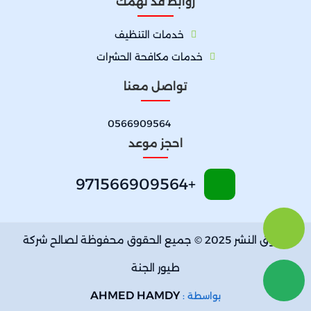
روابط قد تهمك
خدمات التنظيف
خدمات مكافحة الحشرات
تواصل معنا
0566909564
احجز موعد
+971566909564
حقوق النشر 2025 © جميع الحقوق محفوظة لصالح شركة
طيور الجنة
AHMED HAMDY
بواسطة :