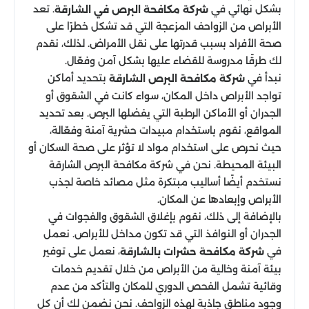
بشكل نهائي في
. تعد
شركة مكافحة البرص في الشارقة
الأبراص من الزواحف المزعجة التي قد تشكل خطرًا على
صحة الأفراد بسبب قدرتها على نقل الأمراض. لذلك، نقدم
لك طرقًا مدروسة للقضاء عليها بشكل آمن وفعّال.
نبدأ في
بتحديد أماكن
شركة مكافحة البرص الشارقة
تواجد الأبراص داخل المكان، سواء كانت في الشقوق أو
الجدران أو الأماكن الرطبة التي يفضلها البرص. بعد تحديد
المواقع، نقوم باستخدام مبيدات حشرية آمنة وفعّالة،
حيث نحرص على استخدام مواد لا تؤثر على صحة السكان أو
البيئة المحيطة. نحن في شركة مكافحة البرص الشارقة
نستخدم أيضًا أساليب مبتكرة مثل مصائد خاصة لجذب
الأبراص وإبعادها عن المكان.
بالإضافة إلى ذلك، نقوم بإغلاق الشقوق والفجوات في
الجدران أو النوافذ التي قد تكون مداخل للأبراص. نعمل
في
، نعمل على توفير
شركة مكافحة حشرات بالشارقة
بيئة آمنة وخالية من الأبراص من خلال تقديم خدمات
وقائية تشمل الفحص الدوري للمكان والتأكد من عدم
وجود مناطق جاذبة لهذه الزواحف. نحن نضمن لك أن كل