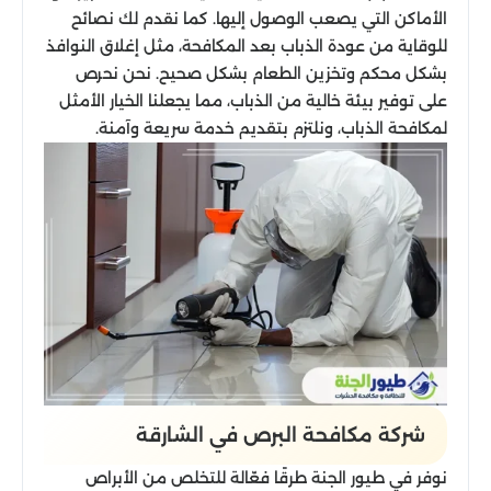
الأماكن التي يصعب الوصول إليها. كما نقدم لك نصائح
للوقاية من عودة الذباب بعد المكافحة، مثل إغلاق النوافذ
بشكل محكم وتخزين الطعام بشكل صحيح. نحن نحرص
على توفير بيئة خالية من الذباب، مما يجعلنا الخيار الأمثل
لمكافحة الذباب، ونلتزم بتقديم خدمة سريعة وآمنة.
شركة مكافحة البرص في الشارقة
نوفر في طيور الجنة طرقًا فعّالة للتخلص من الأبراص