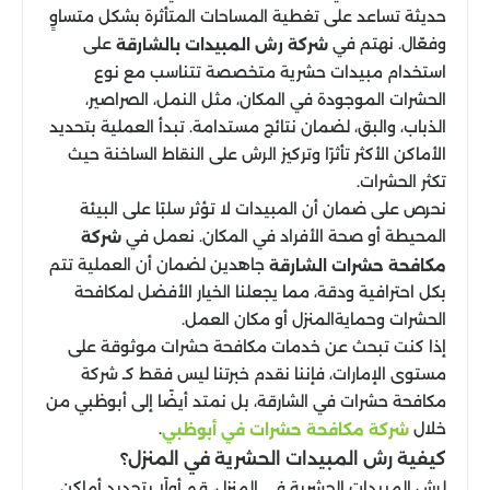
حديثة تساعد على تغطية المساحات المتأثرة بشكل متساوٍ
وفعّال. نهتم في
على
شركة رش المبيدات بالشارقة
استخدام مبيدات حشرية متخصصة تتناسب مع نوع
الحشرات الموجودة في المكان، مثل النمل، الصراصير،
الذباب، والبق، لضمان نتائج مستدامة. تبدأ العملية بتحديد
الأماكن الأكثر تأثرًا وتركيز الرش على النقاط الساخنة حيث
تكثر الحشرات.
نحرص على ضمان أن المبيدات لا تؤثر سلبًا على البيئة
المحيطة أو صحة الأفراد في المكان. نعمل في
شركة
جاهدين لضمان أن العملية تتم
مكافحة حشرات الشارقة
بكل احترافية ودقة، مما يجعلنا الخيار الأفضل لمكافحة
الحشرات وحمايةالمنزل أو مكان العمل.
إذا كنت تبحث عن خدمات مكافحة حشرات موثوقة على
مستوى الإمارات، فإننا نقدم خبرتنا ليس فقط كـ شركة
مكافحة حشرات في الشارقة، بل نمتد أيضًا إلى أبوظبي من
خلال
.
شركة مكافحة حشرات في أبوظبي
كيفية رش المبيدات الحشرية في المنزل؟
لرش المبيدات الحشرية في المنزل، قم أولًا بتحديد أماكن