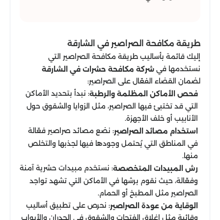
طريقة مكافحة الصراصير​ في الشارقة
إليك قائمة بأساليب طريقة مكافحة الصراصير التي
نستخدمها في
شركة مكافحة حشرات في الشارقة
لضمان القضاء الفعّال على الصراصير:
: نبدأ بتحديد الأماكن
فحص الأماكن المظلمة والرطبة
التي قد تختبئ فيها الصراصير، مثل الزوايا والشقوق حول
الأنابيب أو خلف الأجهزة.
: نضع مصائد صراصير فعّالة
استخدام مصائد الصراصير
في المناطق التي يُحتمل وجودها فيها لجذبها والتخلص
منها.
: نستخدم مبيدات حشرية آمنة
رش المبيدات المتخصصة
وفعّالة، حيث نقوم برشها في الأماكن التي تشهد تواجد
الصراصير مثل المطبخ أو الحمام.
: نحرص على تطبيق أساليب
الوقاية من عودة الصراصير
وقائية مثل إغلاق الفتحات والشقوق في الجدران والأبواب