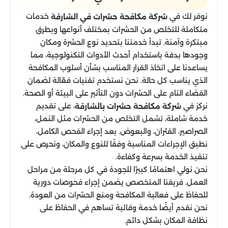
نوفر لك في
خدمات
شركة مكافحة حشرات في الشارقة
متكاملة للتخلص من الحشرات بمختلف أنواعها وبطرق
مبتكرة وآمنة. تبدأ خدمتنا بتحديد نوع الحشرة ومكان
وجودها بدقة باستخدام أحدث الأدوات التكنولوجية، مما
يساعدنا على اتخاذ القرار المناسب بشأن أسلوب المكافحة
الذي يناسب كل حالة. نحن نستخدم تقنيات فعّالة لضمان
القضاء التام على الحشرات دون التأثير على البيئة أو الصحة.
نركز في
، على تقديم
شركة مكافحة حشرات بالشارقة
خدمة شاملة، تشمل التخلص من الحشرات مثل النمل،
الصراصير، الفئران، والبعوض. بعد إجراء الفحص الكامل،
نطبق الإجراءات المناسبة وفقًا للنوع والمكان، ونحرص على
تنفيذ الخدمة بسرعة وكفاءة.
نحن نولي اهتمامًا كبيرًا للجودة في كل مرحلة من مراحل
العمل. فريقنا المتخصص يضمن إجراء فحوصات دورية
للحفاظ على فعالية المكافحة ومنع الحشرات من العودة.
نحن نقدم أيضًا خدمة وقائية تساهم في الحفاظ على
نظافة المكان بشكل دائم.