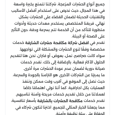
جميع أنواع الحشرات المزعجة. شركتنا تتمتع بخبرة واسعة
في هذا المجال، حيث نحرص على استخدام أفضل الأساليب
والتقنيات الحديثة لضمان القضاء على الحشرات بشكل
نهائي. فريقنا المتخصص يستخدم معدات حديثة وأدوات
متطورة للتأكد من أن الخدمة تتم بسرعة ودقة، دون التأثير
على الصحة أو البيئة.
نقدم في
خدمات
افضل شركة مكافحة حشرات الشارقة
مخصصة وفقًا لنوع الحشرات والمشكلة التي تواجهها.
سواء كانت صراصير، نمل، بعوض، أو فئران، نحن هنا لتقديم
الحلول الأكثر فعالية. بالإضافة إلى ذلك، نقدم خدمات
صيانة دورية لضمان عدم عودة الحشرات مرة أخرى.
ما يميزنا عن الشركات الأخرى هو التزامنا بالجودة والسرعة،
حيث نصل إلى الموقع في أقرب وقت ممكن وننفذ
العمليات بكل احترافية. كما أننا نولي اهتمامًا خاصًا
لعملائنا من خلال تقديم خدمات مريحة وآمنة تناسبهم.
نقدم خدمات
بأسعار تنافسية،
مكافحة الحشرات بالشارقة
مما يجعلنا الخيار المثالي للجميع. اخترنا لنكون شركاء في
الحفاظ على بيئة نظيفة وآمنة.