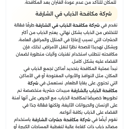
للمكان للتأكد من عدم عودة الفئران بعد المكافحة.
شركة مكافحة الذباب في الشارقة
نقدم في
طرقًا فعّالة
شركة مكافحة الذباب في الشارقة
للتخلص من الذباب بشكل نهائي. يعتبر الذباب من أكثر
الحشرات التي تسبب إزعاجًا في المنازل والمرافق العامة،
ويشكل تهديدًا للصحة نظرًا لنقل الأمراض. لذلك، فإن
مكافحته تتطلب استخدام تقنيات وآليات متطورة لضمان
القضاء عليه بشكل كامل.
نبدأ عملية المكافحة بتحديد أماكن تجمع الذباب في
المكان، مثل النوافذ والأبواب المفتوحة أو في الأماكن
التي تحتوي على بقايا الطعام. نستعمل في
شركة
مبيدات حشرية متخصصة تم
مكافحة الذباب بالشارقة
تطويرها خصيصًا لمكافحة الذباب، مع الحرص على أنها آمنة
على الإنسان والحيوانات الأليفة، ولكنها فعّالة جدًا في
القضاء على الذباب بكافة أنواعه.
نقوم أيضًا في
باستخدام
شركة مكافحة حشرات الشارقة
مصائد ذباب ذات كفاءة عالية لتغطية المساحات الكبيرة أو