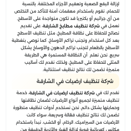
لإزالة البقع الصعبة وتعقيم الأجزاء المختلفة. بالنسبة
للحمام، نقوم باستخدام معقمات آمنة للتأكد من التخلص
من أي جراثيم أو بكتيريا قد تكون متواجدة على الأسطح.
نعمل في
، على تقديم
شركة تنظيف مطابخ الشارقة
نصائح للحفاظ على نظافة المطبخ، مثل تنظيف الأسطح
بعد كل استخدام وتجنب تراكم الأوساخ. كما نوصي بتغطية
الأسطح بالطعام لتجنب تراكم الدهون والأوساخ بشكل
سريع. نحن نعلم أن النظافة المستمرة هي الطريقة
المثلى للحفاظ على المطبخ، ولذلك نقدم لك أساليب
متميزة تضمن لك نتائج تنظيف استثنائية.
شركة تنظيف ارضيات في الشارقة
نقدم لك في
، خدمة
شركة تنظيف ارضيات في الشارقة
تنظيف متميزة لجميع أنواع الأرضيات لضمان نظافتها
وحمايتها بشكل دائم. نحن نستخدم أدوات تنظيف متطورة
تضمن لك نتائج تنظيف فعّالة وسريعة، سواء كانت
الأرضيات من السيراميك، الرخام، أو الخشب. نبدأ باستخدام
مكانس كهربائية قوية لإزالة الغبار والأتربة الدقيقة من