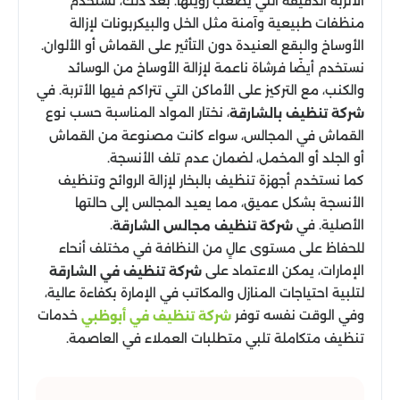
الأتربة الدقيقة التي يصعب رؤيتها. بعد ذلك، نستخدم
منظفات طبيعية وآمنة مثل الخل والبيكربونات لإزالة
الأوساخ والبقع العنيدة دون التأثير على القماش أو الألوان.
نستخدم أيضًا فرشاة ناعمة لإزالة الأوساخ من الوسائد
والكنب، مع التركيز على الأماكن التي تتراكم فيها الأتربة. في
، نختار المواد المناسبة حسب نوع
شركة تنظيف بالشارقة
القماش في المجالس، سواء كانت مصنوعة من القماش
أو الجلد أو المخمل، لضمان عدم تلف الأنسجة.
كما نستخدم أجهزة تنظيف بالبخار لإزالة الروائح وتنظيف
الأنسجة بشكل عميق، مما يعيد المجالس إلى حالتها
الأصلية. في
.
شركة تنظيف مجالس الشارقة
للحفاظ على مستوى عالٍ من النظافة في مختلف أنحاء
الإمارات، يمكن الاعتماد على
شركة تنظيف في الشارقة
لتلبية احتياجات المنازل والمكاتب في الإمارة بكفاءة عالية،
وفي الوقت نفسه توفر
خدمات
شركة تنظيف في أبوظبي
تنظيف متكاملة تلبي متطلبات العملاء في العاصمة.