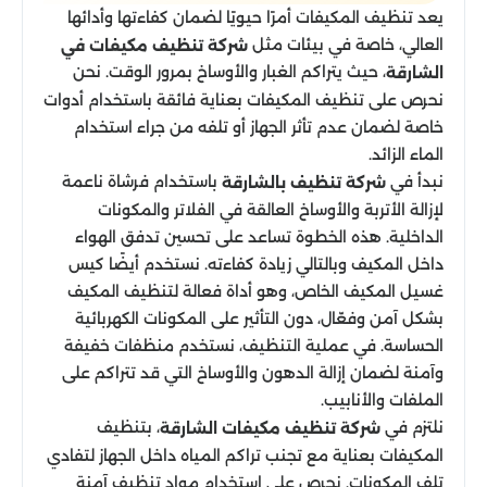
يعد تنظيف المكيفات أمرًا حيويًا لضمان كفاءتها وأدائها
العالي، خاصة في بيئات مثل
شركة تنظيف مكيفات في
، حيث يتراكم الغبار والأوساخ بمرور الوقت. نحن
الشارقة
نحرص على تنظيف المكيفات بعناية فائقة باستخدام أدوات
خاصة لضمان عدم تأثر الجهاز أو تلفه من جراء استخدام
الماء الزائد.
نبدأ في
باستخدام فرشاة ناعمة
شركة تنظيف بالشارقة
لإزالة الأتربة والأوساخ العالقة في الفلاتر والمكونات
الداخلية. هذه الخطوة تساعد على تحسين تدفق الهواء
داخل المكيف وبالتالي زيادة كفاءته. نستخدم أيضًا كيس
غسيل المكيف الخاص، وهو أداة فعالة لتنظيف المكيف
بشكل آمن وفعّال، دون التأثير على المكونات الكهربائية
الحساسة. في عملية التنظيف، نستخدم منظفات خفيفة
وآمنة لضمان إزالة الدهون والأوساخ التي قد تتراكم على
الملفات والأنابيب.
نلتزم في
، بتنظيف
شركة تنظيف مكيفات الشارقة
المكيفات بعناية مع تجنب تراكم المياه داخل الجهاز لتفادي
تلف المكونات. نحرص على استخدام مواد تنظيف آمنة