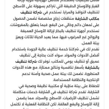
شامل للأرضيات باستخدام مكانس كهربائية قوية لإزالة
الغبار والأوساخ الدقيقة التي تتراكم بسهولة على الأسطح.
لتنظيف النوافذ والمرايا، نستخدم في
شركة تنظيف
منظفات زجاج مخصصة تضمن الحصول
مكاتب الشارقة
على لمعان دائم وخالي من البقع. فيما يتعلق بالمفروشات،
نستخدم أجهزة تنظيف بالبخار لإزالة الأوساخ العميقة
والروائح غير المرغوب فيها، مما يعيد الحياة للأثاث ويعزز
بيئة العمل.
نقدم لك في شركتنا خدمة تنظيف عالية الجودة باستخدام
أفضل الأدوات والمواد. سواء كنت بحاجة إلى تنظيف
عميق أو تنظيف يومي للمكتب، نوفر لك
شركة تنظيف
بأسعار تنافسية ونتائج ممتازة. مع هذه الأدوات
بالشارقة
المتطورة، نضمن لك بيئة عمل صحية وآمنة تدعم
الإنتاجية والنظافة المستدامة.
للحفاظ على بيئة منزلية أو مكتبية نظيفة وصحية في
الشارقة، تقدم شركة تنظيف في الشارقة خدمات متكاملة
تشمل تنظيف الأرضيات، الأسطح، والسجاد، مما يضمن
إزالة الأوساخ والبقع العالقة. لكن النظافة الفعلية لا تكتمل