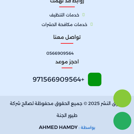
روابط قد تهمك
خدمات التنظيف
خدمات مكافحة الحشرات
تواصل معنا
0566909564
احجز موعد
+971566909564
حقوق النشر 2025 © جميع الحقوق محفوظة لصالح شركة
طيور الجنة
AHMED HAMDY
بواسطة :