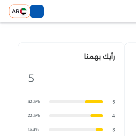
AR
رأيك يهمنا
5
33.3%
5
23.3%
4
13.3%
3