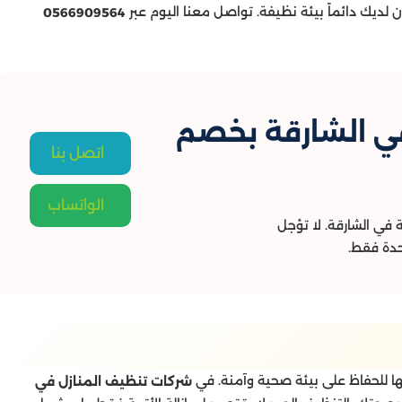
لديك دائماً بيئة نظيفة. تواصل معنا اليوم عبر
0566909564
في الشارقة بخصم
اتصل بنا
الواتساب
 في الشارقة. لا تؤجل
حدة فقط.
ها للحفاظ على بيئة صحية وآمنة. في
شركات تنظيف المنازل في