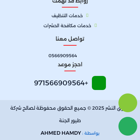
روابط قد تهمك
خدمات التنظيف
خدمات مكافحة الحشرات
تواصل معنا
0566909564
احجز موعد
+971566909564
حقوق النشر 2025 © جميع الحقوق محفوظة لصالح شركة
طيور الجنة
AHMED HAMDY
بواسطة :