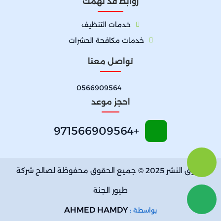
روابط قد تهمك
خدمات التنظيف
خدمات مكافحة الحشرات
تواصل معنا
0566909564
احجز موعد
+971566909564
حقوق النشر 2025 © جميع الحقوق محفوظة لصالح شركة
طيور الجنة
AHMED HAMDY
بواسطة :